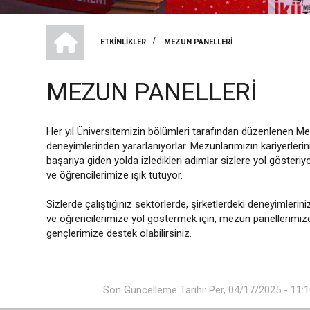
İKÜ MEZUN İLIŞKILERI BIRIMI
/
ETKINLIKLER
MEZUN PANELLERI
SAYFA
YOLU
MEZUN PANELLERI
Her yıl Üniversitemizin bölümleri tarafından düzenlenen M
deneyimlerinden yararlanıyorlar. Mezunlarımızın kariyerlerin
başarıya giden yolda izledikleri adımlar sizlere yol göster
ve öğrencilerimize ışık tutuyor.
Sizlerde çalıştığınız sektörlerde, şirketlerdeki deneyimler
ve öğrencilerimize yol göstermek için, mezun panellerimiz
gençlerimize destek olabilirsiniz.
Son Güncelleme Tarihi: Per, 04/17/2025 - 11: