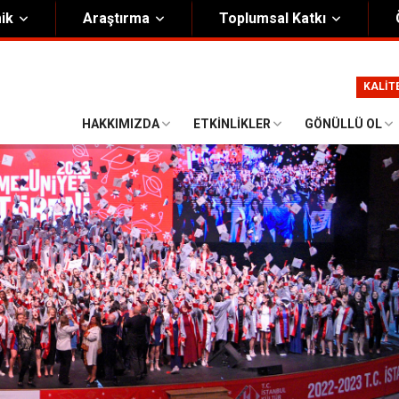
ik
Araştırma
Toplumsal Katkı
m
Kurumsal
KALİT
Onursal Başkan
Görsel Kimlik Rehberi
HAKKIMIZDA
ETKINLIKLER
GÖNÜLLÜ OL
i Heyet
Kalite Yönetim Sistemi
ük
Stratejik Plan
asyon Şeması
Eğiticinin Eğitimi Programı
Bilgi Güvenliği
Politikalar