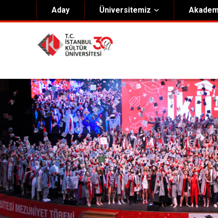
Aday
Üniversitemiz
Akadem
Hakkımızda
Yöneti
Genel Bilgiler
Kurucu 
Kültür Anayasası
Mütevell
Misyon & Vizyon
Rektörl
Kültür Koleji Vakfı ( KEV )
Organiz
Akıngüç Ödülü
İKÜ Ödülleri
İdari Birimler
Mevzuat
Onursal Doktora