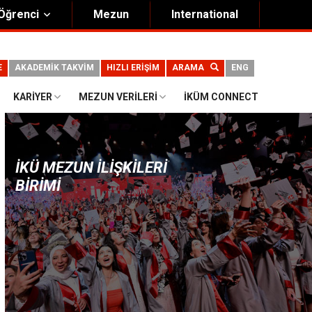
Öğrenci
Mezun
International
E
AKADEMİK TAKVİM
HIZLI ERİŞİM
ARAMA
ENG
KARIYER
MEZUN VERILERI
İKÜM CONNECT
İKÜ MEZUN İLIŞKILERI
BIRIMI