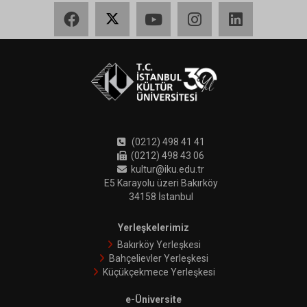
Facebook
X
YouTube
Instagram
LinkedIn
(0212) 498 41 41
(0212) 498 43 06
kultur@iku.edu.tr
E5 Karayolu üzeri Bakırköy
34158 İstanbul
Yerleşkelerimiz
Bakırköy Yerleşkesi
Bahçelievler Yerleşkesi
Küçükçekmece Yerleşkesi
e-Üniversite