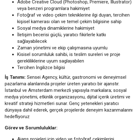
Adobe Creative Cloud (Photoshop, Premiere, Illustrator)
veya benzeri programlara hakimiyet
Fotoğraf ve video çekim tekniklerine ilgi duyan, tercihen
kişisel kamerası olan ve temel çekim bilgisine sahip
Sosyal medya dinamiklerine hakimiyet
İletişim becerisi güçlü, yaratıcı fikirlerle katkı
sağlayabilecek
Zaman yönetimi ve ekip çalışmasına uyumlu
Kisisel sorumluluk sahibi, is teslim sureleri ve proje
gerekliliklerine uyum saglayabilen
Tercihen İngilizce bilgisi
İş Tanımı:
Sensei Agency, kültür, gastronomi ve deneyimsel
pazarlama alanlarında projeler üreten yaratıcı bir ajanstır.
İstanbul ve Amsterdam merkezli yapısıyla markalara; sosyal
medya yönetimi, etkinlik organizasyonu, dijital içerik üretimi ve
kreatif strateji hizmetleri sunar. Genç yetenekleri yaratıcı
dünyaya dahil ederek, gerçek projelerde deneyim kazanmalarını
hedefliyoruz
Görev ve Sorumluluklar:
Ajans projeleri için video ve fotoğraf çekimlerini