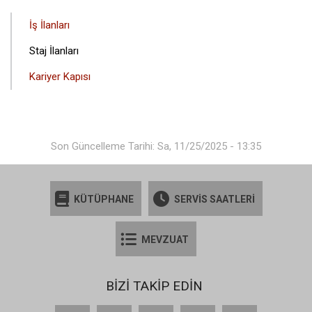
ANA
İş İlanları
GEZINTI
Staj İlanları
MENÜSÜ
Kariyer Kapısı
Son Güncelleme Tarihi: Sa, 11/25/2025 - 13:35
KÜTÜPHANE
SERVİS SAATLERİ
MEVZUAT
BİZİ TAKİP EDİN
Facebook
X
YouTube
Instagram
LinkedIn