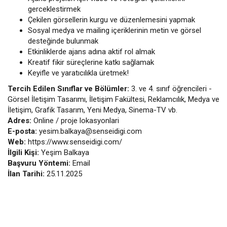
gerceklestirmek
Çekilen görsellerin kurgu ve düzenlemesini yapmak
Sosyal medya ve mailing içeriklerinin metin ve görsel
desteğinde bulunmak
Etkinliklerde ajans adına aktif rol almak
Kreatif fikir süreçlerine katkı sağlamak
Keyifle ve yaratıcılıkla üretmek!
Tercih Edilen Sınıflar ve Bölümler:
3. ve 4. sınıf öğrencileri -
Görsel İletişim Tasarımı, İletişim Fakültesi, Reklamcılık, Medya ve
İletişim, Grafik Tasarım, Yeni Medya, Sinema-TV vb.
Adres:
Online / proje lokasyonlari
E-posta:
yesim.balkaya@senseidigi.com
Web:
https://www.senseidigi.com/
İlgili Kişi:
Yeşim Balkaya
Başvuru Yöntemi:
Email
İlan Tarihi:
25.11.2025